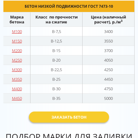
БЕТОН НИЗКОЙ ПОДВИЖНОСТИ ГОСТ 7473-10
Марка
Класс по прочности
Цена (наличный
3
бетона
на сжатие
расчет), р./м
М100
В-7,5
3400
М150
В-12,5
3550
М200
В-15
3700
М250
В-20
4050
М300
В-22,5
4250
М350
В-25
4450
М400
В-30
4750
М450
В-35
5000
ЗАКАЗАТЬ БЕТОН
ПОДБОР МАРКИ ДЛЯ ЗАЛИВКИ