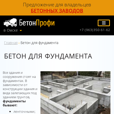
Предложение для владельцев
БЕТОННЫХ ЗАВОДОВ
+7 (963)350-61-62
в Омске
Главная
Бетон для фундамента
»
БЕТОН ДЛЯ ФУНДАМЕНТА
Все здания и
сооружения стоят на
фундаментах. В
зависимости от
конструкции здания и
вида залегающих под
зданием грунтов,
фундаменты
бывают:
ленточными;