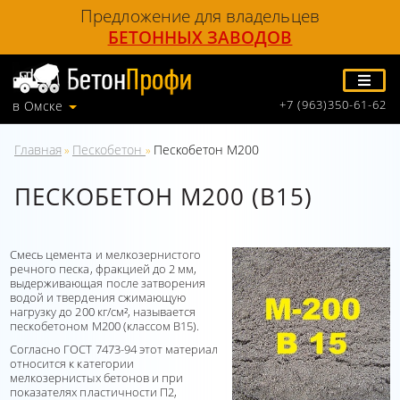
Предложение для владельцев
БЕТОННЫХ ЗАВОДОВ
+7 (963)350-61-62
в Омске
Главная
Пескобетон
Пескобетон М200
»
»
ПЕСКОБЕТОН М200 (В15)
Смесь цемента и мелкозернистого
речного песка, фракцией до 2 мм,
выдерживающая после затворения
водой и твердения сжимающую
нагрузку до 200 кг/см², называется
пескобетоном М200 (классом В15).
Согласно ГОСТ 7473-94 этот материал
относится к категории
мелкозернистых бетонов и при
показателях пластичности П2,