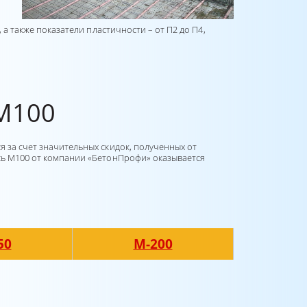
 а также показатели пластичности – от П2 до П4,
М100
 за счет значительных скидок, полученных от
есь М100 от компании «БетонПрофи» оказывается
50
М-200