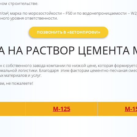
ном строительстве.
кг/см², марка по морозостойкости – F50 и по водонепроницаемости – W2,
чного уровня ответственности.
ПОЗВОНИТЬ В «БЕТОНПРОФИ»
А НА РАСТВОР ЦЕМЕНТА 
 с собственного завода компании по низкой цене, которая формируется
тимальной логистики. Благодаря этим факторам цементно-песчаная см
х материалов и услуг.
м, не пожалеете!
М-125
М-1