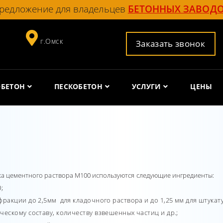
редложение для владельцев
БЕТОННЫХ ЗАВОД
г.Омск
Заказать звонок
ОБЕТОН
ПЕСКОБЕТОН
УСЛУГИ
ЦЕНЫ
ка цементного раствора М100 используются следующие ингредиенты:
;
ракции до 2,5мм для кладочного раствора и до 1,25 мм для штукат
ескому составу, количеству взвешенных частиц и др.;