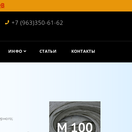
ОВ
+7 (963)350-61-62
ИНФО
СТАТЬИ
КОНТАКТЫ
урного;