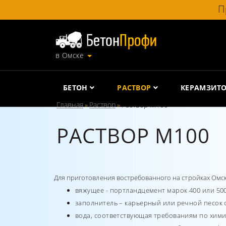
П
в Омске
БЕТОН
РАСТВОР
КЕРАМЗИТ
Главная
Раствор
Раствор М100
»
»
РАСТВОР М100
Для приготовления востребованного на стройках Омс
вяжущее - портландцемент марок 400 или 500
заполнитель – карьерный или речной песок ф
вода, соответствующая требованиям по химич