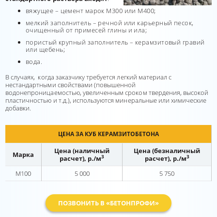
вяжущее – цемент марок М300 или М400;
мелкий заполнитель – речной или карьерный песок,
очищенный от примесей глины и ила;
пористый крупный заполнитель – керамзитовый гравий
или щебень;
вода.
В случаях, когда заказчику требуется легкий материал с
нестандартными свойствами (повышенной
водонепроницаемостью, увеличенным сроком твердения, высокой
пластичностью и т.д.), используются минеральные или химические
добавки.
ЦЕНА ЗА КУБ КЕРАМЗИТОБЕТОНА
Цена (наличный
Цена (безналичный
Марка
3
3
расчет), р./м
расчет), р./м
М100
5 000
5 750
ПОЗВОНИТЬ В «БЕТОНПРОФИ»