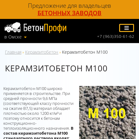
Предложение для владельцев
БЕТОННЫХ ЗАВОДОВ
+7 (963)350-61-62
в Омске
Главная
Керамзитобетон
Керамзитобетон М100
»
»
КЕРАМЗИТОБЕТОН М100
Керамзитобетон М100 широко
применяется в строительстве. При
средней прочности 9,6 МПа
(соответствующей классу прочности
на сжатие В7,5) материал обладает
плотностью около 1200 кг/м³ и
поэтому относится к бетонам
конструкционно-
теплоизоляционного назначения.
В
состав керамзитобетона М100
стандартного раствора входят
: