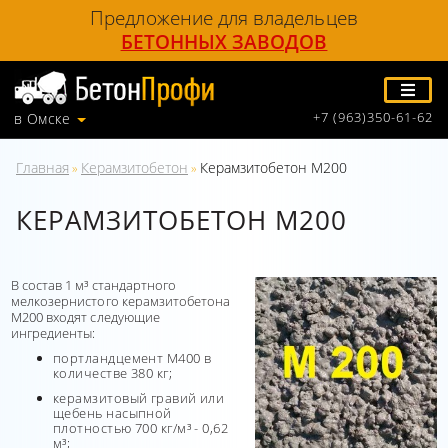
Предложение для владельцев
БЕТОННЫХ ЗАВОДОВ
+7 (963)350-61-62
в Омске
Главная
Керамзитобетон
Керамзитобетон М200
»
»
КЕРАМЗИТОБЕТОН М200
В состав 1 м³ стандартного
мелкозернистого керамзитобетона
М200 входят следующие
ингредиенты:
портландцемент М400 в
количестве 380 кг;
керамзитовый гравий или
щебень насыпной
плотностью 700 кг/м³ - 0,62
м³;