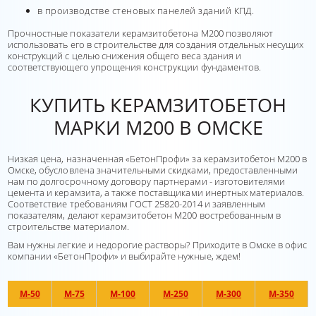
в производстве стеновых панелей зданий КПД.
Прочностные показатели керамзитобетона М200 позволяют
использовать его в строительстве для создания отдельных несущих
конструкций с целью снижения общего веса здания и
соответствующего упрощения конструкции фундаментов.
КУПИТЬ КЕРАМЗИТОБЕТОН
МАРКИ М200 В ОМСКЕ
Низкая цена, назначенная «БетонПрофи» за керамзитобетон М200 в
Омске, обусловлена значительными скидками, предоставленными
нам по долгосрочному договору партнерами - изготовителями
цемента и керамзита, а также поставщиками инертных материалов.
Соответствие требованиям ГОСТ 25820-2014 и заявленным
показателям, делают керамзитобетон М200 востребованным в
строительстве материалом.
Вам нужны легкие и недорогие растворы? Приходите в Омске в офис
компании «БетонПрофи» и выбирайте нужные, ждем!
М-50
М-75
М-100
М-250
М-300
М-350