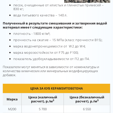
песок, очищенные от илистых и глинистых примесей –
830 кг;
вода питьевого качества – 140 л.
Полученный в результате смешивания и затворения водой
материал имеет следующие характеристики:
плотность - 1800 кг/м³;
прочность на сжатие – 15 МПа (класс прочности В15);
марка водонепроницаемости от W2 до W4;
марка морозостойкости от F75 до F100;
показатель удобоукладываемости от П2 до П4.
Показатели могут меняться в зависимости от номенклатуры и
количества химических или минеральных модифицирующих
добавок.
ЦЕНА ЗА КУБ КЕРАМЗИТОБЕТОНА
Цена (наличный
Цена (безналичный
Марка
3
3
расчет), р./м
расчет), р./м
М200
5 700
6 550